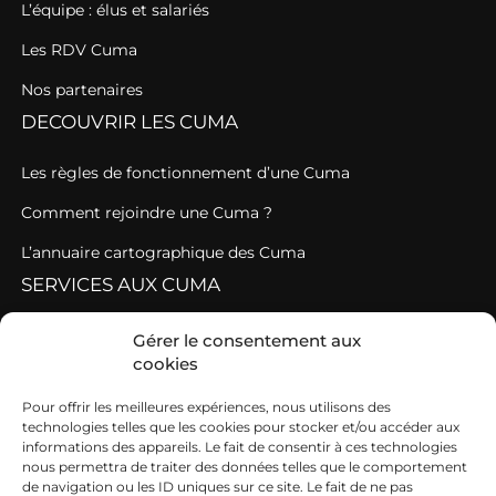
L’équipe : élus et salariés
Les RDV Cuma
Nos partenaires
DECOUVRIR LES CUMA
Les règles de fonctionnement d’une Cuma
Comment rejoindre une Cuma ?
L’annuaire cartographique des Cuma
SERVICES AUX CUMA
Fonctionnement coopératif et gestion de la Cuma
Gérer le consentement aux
cookies
Service administratif et juridique
Pour offrir les meilleures expériences, nous utilisons des
Agroéquipement et machinisme
technologies telles que les cookies pour stocker et/ou accéder aux
informations des appareils. Le fait de consentir à ces technologies
Se former
nous permettra de traiter des données telles que le comportement
CONTACT
de navigation ou les ID uniques sur ce site. Le fait de ne pas